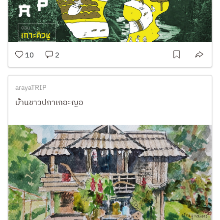
10
2
arayaTRIP
บ้านชาวปกาเกอะญอ