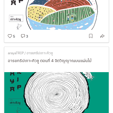
5
3
arayaTRIP / อารยทริปเกาะคิวชู
อารยทริปเกาะคิวชู ตอนที่ 4 จิตวิญญาณบนแผ่นไม้