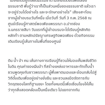
“ไม่เคยได้อยู่ใกล้ชิดธรรมชาติ ไม่เคยได้ตั้งใจฟังเสียง
ธรรมชาติ พึ่งรู้ว่าเราก็เป็นส่วนหนึ่งของธรรมชาติ แล้วเรา
จะอยู่ร่วมได้อย่างไร และจะรักษาอย่างไร” เสียงสะท้อน
จากผู้เข้าอบรมวันที่หนึ่ง เมื่อวันที่ วันที่ 3 ก.พ. 2568 ณ
ศูนย์เรียนรู้ศาสตร์พอเพียงพรรณา อ.ปากช่อง
จ.นครราชสีมา วันแรกที่ผู้เข้าอบรมจะได้เรียนรู้หลักคิด
หลักทำ ตามหลักปรัชญาเศรษฐกิจพอเพียง ด้วยกิจกรรม
เดินเรียนรู้เส้นทางในพื้นที่ของศูนย์
ดิน น้ำ ป่า คน เส้นทางการเรียนรู้ที่ชวนให้มองเห็นพลังชีวิต
ในดิน คุณค่าของผืนป่า ที่สร้างแหล่งอาหารและกักเก็บน้ำ
ชวนพูดคุยกับชาวพรรณา ผู้พึ่งพาตนเองและย้อนกลับไปสู่
วิถีดั้งเดิมเพื่ออยู่อย่างยั่งยืน และชวนลงมือจัดการกับ
วิกฤตของโลกที่ฐานขยะ โดยทั้งหมดนี้เพื่อเชื่อมโยงให้เห็น
ว่าทุกสิ่งสอดคล้องเป็นหนึ่งเดียว ไม่แยกจากกัน