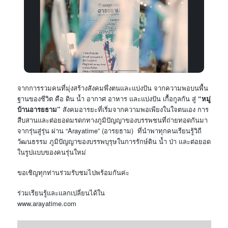
จากการรวมคนที่มุ่งสร้างสังคมพึ่งตนและแบ่งปัน
จากความพอบนพื้น
“
ฐานของชีวิต
คือ
ดิน
น้ำ
อากาศ
อาหาร
และแบ่งปัน
เกื้อกูลกัน
สู่
หมู่
”
บ้านอารยธาม
สังคมอารยะที่เริ่มจากความพอเพียงในใจตนเอง
การ
สืบสานและต่อยอดมรดกทางภูมิปัญญาของบรรพชนที่ถ่ายทอดกันมา
“Arayatime” (
)
จากรุ่นสู่รุ่น
ผ่าน
อารยธาม
ที่นำพาทุกคนเรียนรู้วิถี
วัฒนธรรม
ภูมิปัญญาของบรรพบุรุษในการรักษ์ดิน
น้ำ
ป่า
และต่อยอด
ในรูปแบบของคนรุ่นใหม่
ขอเชิญทุกท่านร่วมรับชมไปพร้อมกันค่ะ
ร่วมเรียนรู้และแลกเปลี่ยนได้ใน
www.arayatime.com