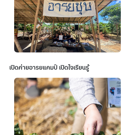
เปิดค่ายอารยแคมป์ เปิดใจเรียนรู้