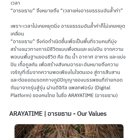
เวลา
“อารยธาม” จึงหมายถึง “เวลาแห่งอารยธรรมอันล้ำค่า”
เพราะเวลาไม่เคยหยุดนิ่ง อารยธรรมอันล้ำค่าก็ไม่เคยหยุด
เคลื่อน
“อารยธาม” จึงก่อกำเนิดขึ้นเพื่อเป็นพื้นที่รวมคนที่มุ่ง
สร้างแนวทางการมีชีวิตแบบพึ่งตนและแบ่งปัน จากความ
พอบนพื้นฐานของชีวิต คือ ดิน น้ำ อากาศ อาหาร และแบ่ง
ปัน เกื้อกูลกัน เพื่อสร้างสังคมอารยะอันหมายถึงความ
เจริญที่เริ่มจากความพอเพียงในใจตนเอง สู่การสืบสาน
และต่อยอดมรดกทางภูมิปัญญาของบรรพชนที่ถ่ายทอด
กันมาจากรุ่นสู่รุ่น ผ่านดิจิทัล แพลทฟอร์ม (
Digital
Platform
)
ของคนไทย ในชื่อ
ARAYATIME
(อารยธาม)
ARAYATIME | อารยธาม - Our Values