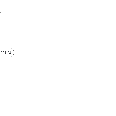
7
การณ์