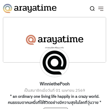
WinniethePooh
เป็นสมาชิกเมื่อวันที่ 01 เมษายน 2569
" an ordinary one living life happily in a crazy world.
คนธรรมดาคนหนึ่งที่ใช้ชีวิตอย่างมีความสุขในโลกที่วุ่นวาย "