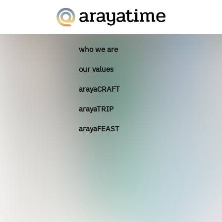
who we are
our values
arayaCRAFT
arayaTRIP
arayaFEAST