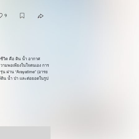
9
ีวิต
คือ
ดิน
น้ำ
อากาศ
กความพอเพียงในใจตนเอง
การ
“Arayatime” (
ุ่น
ผ่าน
อารย
์ดิน
น้ำ
ป่า
และต่อยอดในรูป