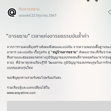
ทีมอารยธาม
เผยแพร่ 22 มิถุนายน 2567
“อารยธาม” เวลาแห่งอารยธรรมอันล้ำค่า
จากการรวมคนที่มุ่งสร้างสังคมพึ่งตนและแบ่งปัน
จากความพอบนพื้นฐานของช
“
”
อาหาร
และแบ่งปัน
เกื้อกูลกัน
สู่
หมู่บ้านอารยธาม
สังคมอารยะที่เริ่มจา
สืบสานและต่อยอดมรดกทางภูมิปัญญาของบรรพชนที่ถ่ายทอดกันมาจากรุ่นสู่ร
)
ธาม
ที่นำพาทุกคนเรียนรู้วิถี
วัฒนธรรม
ภูมิปัญญาของบรรพบุรุษในการรักษ
แบบของคนรุ่นใหม่
ขอเชิญทุกท่านร่วมรับชมไปพร้อมกันค่ะ
ร่วมเรียนรู้และแลกเปลี่ยนได้ใน
www.arayatime.com